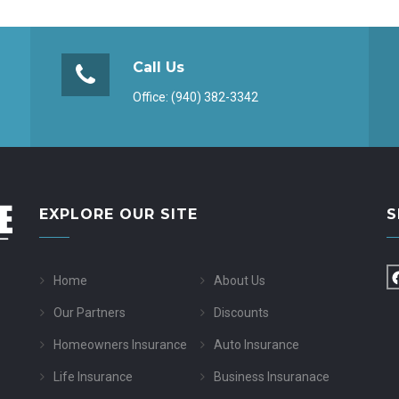
Call Us
Office:
(940) 382-3342
EXPLORE OUR SITE
S
Home
About Us
Our Partners
Discounts
Homeowners Insurance
Auto Insurance
Life Insurance
Business Insuranace