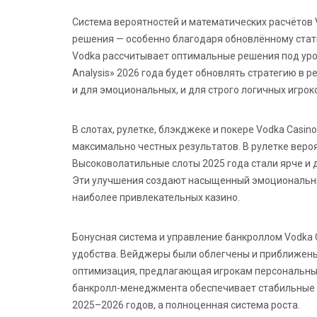
Система вероятностей и математических расчётов 
решения — особенно благодаря обновлённому стат
Vodka рассчитывает оптимальные решения под уров
Analysis» 2026 года будет обновлять стратегию в
и для эмоциональных, и для строго логичных игрок
В слотах, рулетке, блэкджеке и покере Vodka Casin
максимально честных результатов. В рулетке вероя
Высоковолатильные слоты 2025 года стали ярче и 
Эти улучшения создают насыщенный эмоциональный
наиболее привлекательных казино.
Бонусная система и управление банкроллом Vodka 
удобства. Вейджеры были облегчены и приближены 
оптимизация, предлагающая игрокам персональны
банкролл-менеджмента обеспечивает стабильные р
2025–2026 годов, а полноценная система роста.