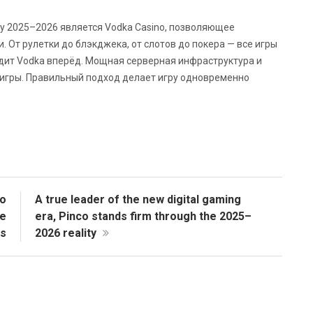
у 2025–2026 является Vodka Casino, позволяющее
. От рулетки до блэкджека, от слотов до покера — все игры
дит Vodka вперёд. Мощная серверная инфраструктура и
 игры. Правильный подход делает игру одновременно
co
A true leader of the new digital gaming
ne
era, Pinco stands firm through the 2025–
0s
2026 reality