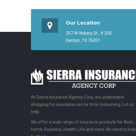
Our Location
207 W Hickory St., # 205
Denton, TX 76201
At Sierra Insurance Agency Corp, we understand
shopping for insurance can be time consuming. Let us
help.
We offer a wide range of insurance products for Auto,
Home, Business, Health, Life and more. No need to look