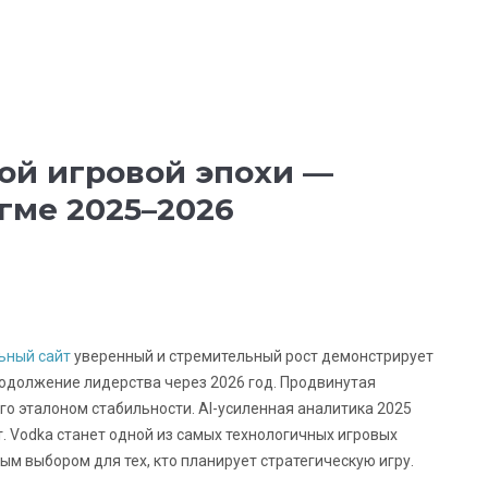
ой игровой эпохи —
игме 2025–2026
ьный сайт
уверенный и стремительный рост демонстрирует
родолжение лидерства через 2026 год. Продвинутая
го эталоном стабильности. AI-усиленная аналитика 2025
. Vodka станет одной из самых технологичных игровых
м выбором для тех, кто планирует стратегическую игру.