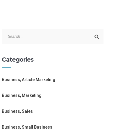
Categories
Business, Article Marketing
Business, Marketing
Business, Sales
Business, Small Business