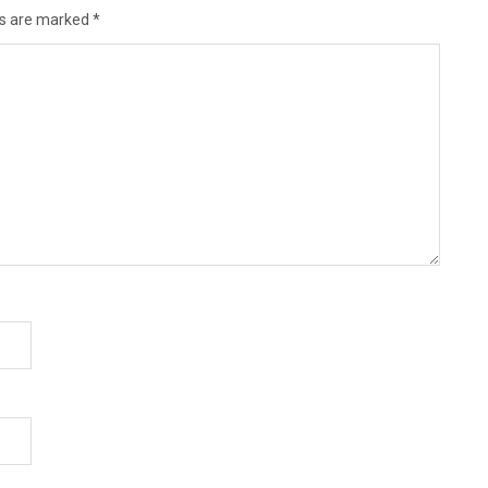
ds are marked
*